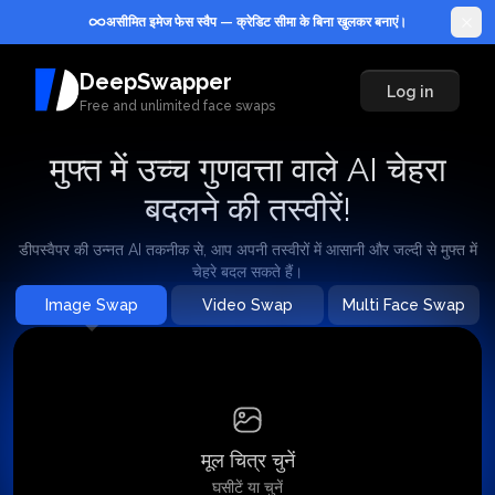
असीमित इमेज फेस स्वैप — क्रेडिट सीमा के बिना खुलकर बनाएं।
DeepSwapper
Log in
Free and unlimited face swaps
मुफ्त में उच्च गुणवत्ता वाले AI चेहरा
बदलने की तस्वीरें!
डीपस्वैपर की उन्नत AI तकनीक से, आप अपनी तस्वीरों में आसानी और जल्दी से मुफ्त में
चेहरे बदल सकते हैं।
Image Swap
Video Swap
Multi Face Swap
इसका इस्तेमाल कैसे करें?
मूल चित्र चुनें
घसीटें या चुनें