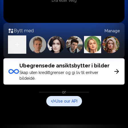
Dra eller velg
Bytt med
Manage
Ubegrensede ansiktsbytter i bilder
Skap uten kredittgrenser og gi liv til enhver
bildeidé.
or
Use our API