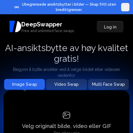
Ubegrensede ansiktsbytter i bilder — Skap fritt uten
kredittgrenser.
DeepSwapper
Log in
Free and unlimited face swaps
AI-ansiktsbytte av høy kvalitet
gratis!
Begynn å bytte ansikter ved å velge bildet eller videoen
nedenfor.
Image Swap
Video Swap
Multi Face Swap
Hvordan bruke?
Velg originalt bilde, video eller GIF