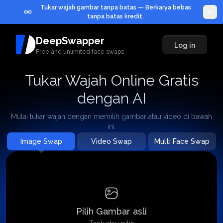
Tukar wajah gambar tanpa batas — Berkarya bebas
tanpa batas kredit.
DeepSwapper
Log in
Free and unlimited face swaps
Tukar Wajah Online Gratis
dengan AI
Mulai tukar wajah dengan memilih gambar atau video di bawah
ini.
Image Swap
Video Swap
Multi Face Swap
Cara Penggunaan?
Pilih Gambar asli